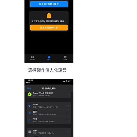
選擇製作個人化運営