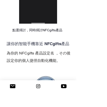
點選掃討，同時掃討NFCgifts產品
讓你的智能手機靠近 NFCgifts產品
為你的 NFCgifts 產品設定名 ，その後
設定你的個人捷徑自動化機能。