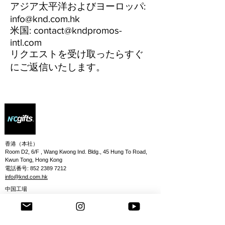
アジア太平洋およびヨーロッパ:
info@knd.com.hk
米国:
contact@kndpromos-
intl.com
リクエストを受け取ったらすぐ
にご返信いたします。
郵便
香港（本社）
Room D2, 6/F , Wang Kwong Ind. Bldg., 45 Hung To Road,
Kwun Tong, Hong Kong
電話番号:
852 2389 7212
info@knd.com.hk
中国工場
Xinlikang LeChuangCheng Industrial Park, Shuikou Street,
Huicheng District, Huizhou City 516005
Join our mailing list