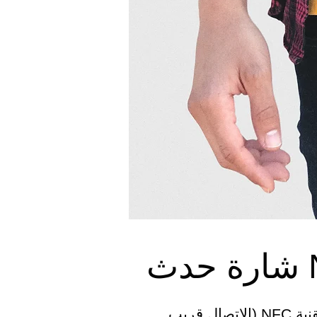
NF
تقدم NFCgifts™ مجموعة واسعة من بطاقات فعاليات NFC الذكية، التي توفر تقنية NFC (الاتصال قريب