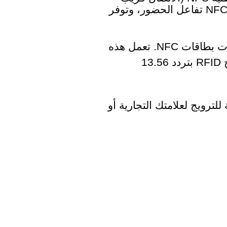
المدى) المتطورة للفعاليات والمؤتمرات والمعارض التجارية. تعزز بطاقة فعاليات NFC تفاعل الحضور، وتوفر
الحفلات الموسيقية والمؤتمرات والمعارض التجارية والمصادقة، هي أشهر تطبيقات بطاقات NFC. تعمل هذه
البطاقات بكفاءة مع الهواتف المحمولة الشائعة المزودة بتقنية NFC وأجهزة مسح RFID بتردد 13.56
 NFC الخاصة بك أداة مثالية للترويج لعلامتك التجارية أو