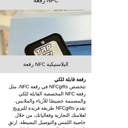
رقعة NFC
رقعة NFC البلاستيكية
رقعة قابلة للكي
تتخصص NFCgifts في رقعة NFC، مثل
رقعة NFC المخصصة القابلة للكي
والمصممة خصيصًا للأزياء والملابس.
تقدم NFCgifts طريقة فريدة للترويج
لعلامتك التجارية وفعالياتك، من خلال
خاصية اللمس والتوصيل البسيطة. ارتقِ