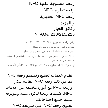
رقعة منسوجة بتقنية NFC
رقعة تطريز NFC
رقعة NFC الحديدية
و المزيد...
رقائق الخيار
NTAG® 213/215/216
رقم براءة الاختراع: ZL
201621137169.2
شارات وشعارات للزينة وتوصيل الرسالة
رسوم بيانية قابلة للتخصيص لشعارك/إعلانك
NFC مدمج (يدعم هواتف NFC التي تعمل بنظامي التشغيل
Android وiOS 17*)
*يدعم NFC اختصارات iOS 17 مع iPhone XS أو الأحدث
نقدم خدمات تصنيع وتصميم رقعة NFC،
بما في ذلك رقعة NFC القابلة للكي،
ورقعة PVC مع أنواع مختلفة من علامات
NFC. صُممت رقعنا لتكون متينة وموثوقة
لتلبية جميع احتياجاتكم.
تحتوي رقعة NFC على شريحة NFC