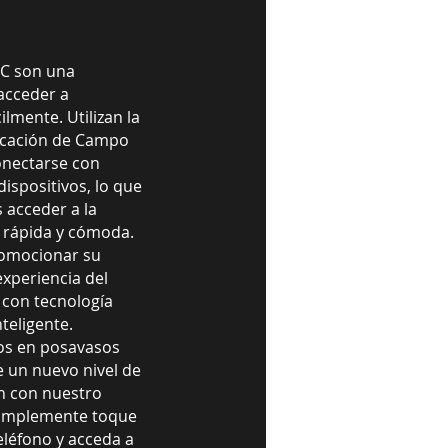
FC son una
acceder a
ilmente. Utilizan la
icación de Campo
onectarse con
ispositivos, lo que
 acceder a la
 rápida y cómoda.
romocionar su
experiencia del
 con tecnología
teligente.
os en posavasos
 un nuevo nivel de
n con nuestro
Simplemente toque
eléfono y acceda a