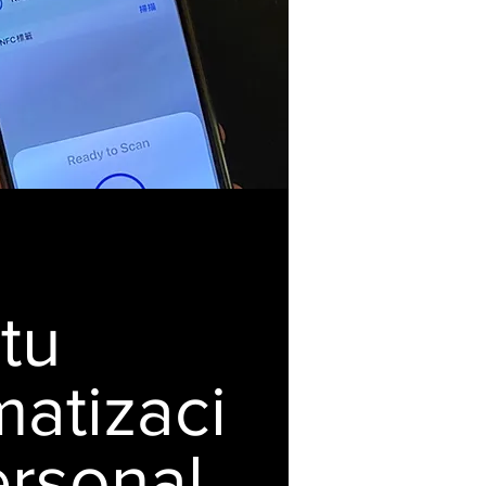
tu
atizaci
ersonal