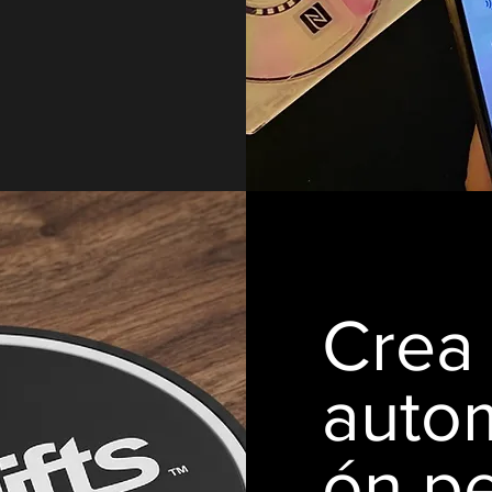
Crea 
autom
ón p