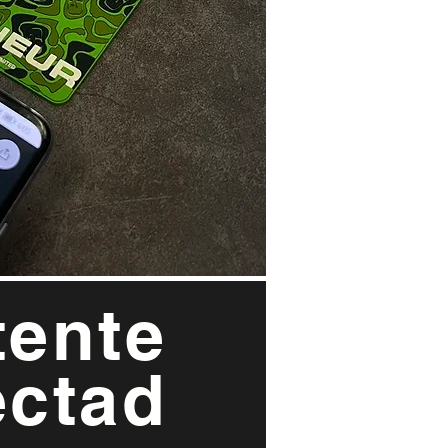
ente
ctad