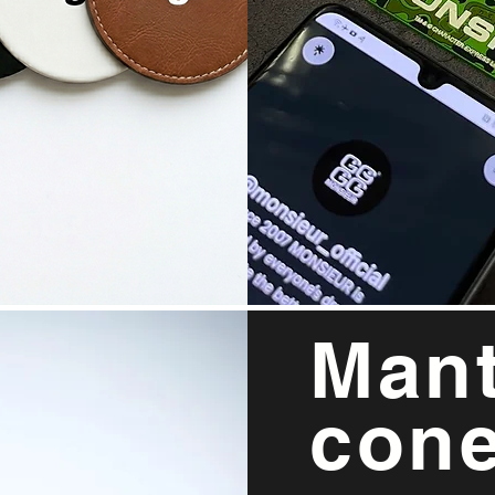
Mant
cone