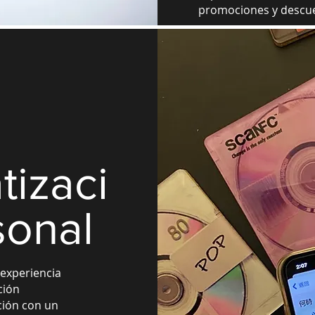
promociones y descue
u
tizaci
sonal
 experiencia
ción
nción con un