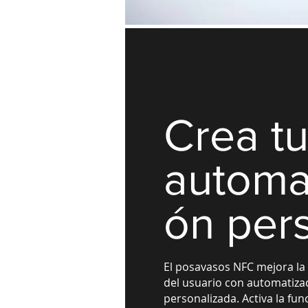
Crea t
automa
ón per
El posavasos NFC mejora la
del usuario con automatiza
personalizada. Activa la fu