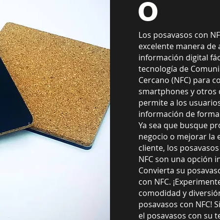
o
Los posavasos con N
excelente manera de 
información digital fác
tecnología de Comun
Cercano (NFC) para c
smartphones y otros d
permite a los usuarios
información de forma
Ya sea que busque p
negocio o mejorar la 
cliente, los posavasos
NFC son una opción in
Convierta su posavas
con NFC. ¡Experimente
comodidad y diversió
posavasos con NFC! 
el posavasos con su t