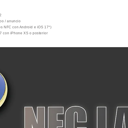
2
po / anuncio
os NFC con Android e iOS 17*)
7 con iPhone XS o posterior